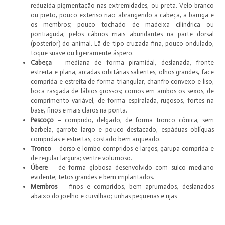
reduzida pigmentação nas extremidades, ou preta. Velo branco
ou preto, pouco extenso não abrangendo a cabeça, a barriga e
os membros; pouco tochado de madeixa cilíndrica ou
pontiaguda; pelos cábrios mais abundantes na parte dorsal
(posterior) do animal. Lã de tipo cruzada fina, pouco ondulado,
toque suave ou ligeiramente áspero.
Cabeça
– mediana de forma piramidal, deslanada, fronte
estreita e plana, arcadas orbitárias salientes, olhos grandes, face
comprida e estreita de forma triangular, chanfro convexo e liso,
boca rasgada de lábios grossos; cornos em ambos os sexos, de
comprimento variável, de forma espiralada, rugosos, fortes na
base, finos e mais claros na ponta.
Pescoço
– comprido, delgado, de forma tronco cónica, sem
barbela, garrote largo e pouco destacado, espáduas oblíquas
compridas e estreitas, costado bem arqueado.
Tronco
– dorso e lombo compridos e largos, garupa comprida e
de regular largura; ventre volumoso.
Úbere
– de forma globosa desenvolvido com sulco mediano
evidente; tetos grandes e bem implantados.
Membros
– finos e compridos, bem aprumados, deslanados
abaixo do joelho e curvilhão; unhas pequenas e rijas