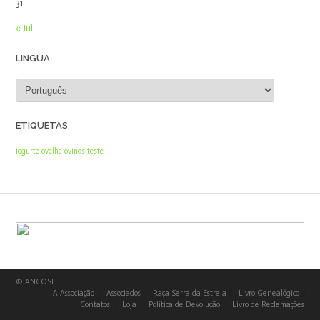
31
« Jul
LINGUA
ETIQUETAS
iogurte
ovelha
ovinos
teste
© ANCOSE
A Associação
Associados
Raça Serra da Estrela
Livro Genealógico
Contatos
Loja
Política de Devolução
Livro de Reclamações