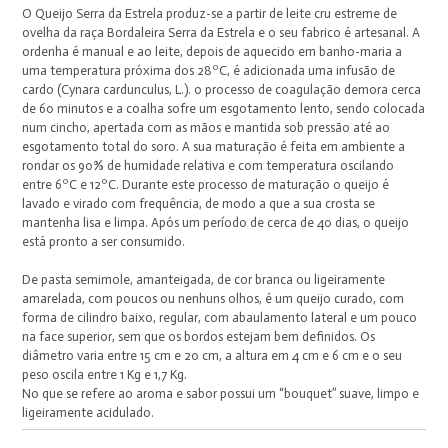
O Queijo Serra da Estrela produz-se a partir de leite cru estreme de
ovelha da raça Bordaleira Serra da Estrela e o seu fabrico é artesanal. A
ordenha é manual e ao leite, depois de aquecido em banho-maria a
uma temperatura próxima dos 28ºC, é adicionada uma infusão de
cardo (Cynara cardunculus, L.). o processo de coagulação demora cerca
de 60 minutos e a coalha sofre um esgotamento lento, sendo colocada
num cincho, apertada com as mãos e mantida sob pressão até ao
esgotamento total do soro. A sua maturação é feita em ambiente a
rondar os 90% de humidade relativa e com temperatura oscilando
entre 6ºC e 12ºC. Durante este processo de maturação o queijo é
lavado e virado com frequência, de modo a que a sua crosta se
mantenha lisa e limpa. Após um período de cerca de 40 dias, o queijo
está pronto a ser consumido.
De pasta semimole, amanteigada, de cor branca ou ligeiramente
amarelada, com poucos ou nenhuns olhos, é um queijo curado, com
forma de cilindro baixo, regular, com abaulamento lateral e um pouco
na face superior, sem que os bordos estejam bem definidos. Os
diâmetro varia entre 15 cm e 20 cm, a altura em 4 cm e 6 cm e o seu
peso oscila entre 1 Kg e 1,7 Kg.
No que se refere ao aroma e sabor possui um “bouquet” suave, limpo e
ligeiramente acidulado.