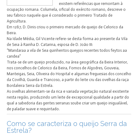
existem referências que remontam à
ocupação romana. Columela, oficial do exército romano, descreve o
seu fabrico naquele que é considerado o primeiro Tratado de
Agricultura.
Em 1287, D. Dinis criou o primeiro mercado de queijo de Celorico da
Beira.
Na Idade Média, Gil Vicente refere-se desta forma ao presente da Vila
de Seia à Rainha D. Catarina, esposa de D. João III:
“Mandaraa a vila de Sea quinhentos queyjos recentes todos feytos aa
candea”
Trata-se de um queijo produzido, na área geográfica da Beira Interior,
nos concelhos de Celorico da Beira, Fornos de Algodres, Gouveia,
Manteigas, Seia, Oliveira do Hospital e algumas freguesias dos concelho
da Covilhã, Guarda e Trancoso, a partir do leite cru das ovelhas da raça
Bordaleira Serra da Estrela.
As ovelhas alimentam-se da rica e variada vegetação natural existente
nesta região, produzindo um leite de excepcional qualidade a partir do
qual a sabedoria das gentes serranas soube criar um queijo inigualável,
de paladar suave e requintado.
Como se caracteriza o queijo Serra da
Estrela?