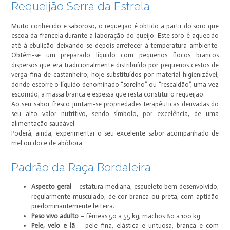
Requeijão Serra da Estrela
Muito conhecido e saboroso, o requeijão é obtido a partir do soro que
escoa da francela durante a laboração do queijo. Este soro é aquecido
até à ebulição deixando-se depois arrefecer à temperatura ambiente.
Obtém-se um preparado líquido com pequenos flocos brancos
dispersos que era tradicionalmente distribuído por pequenos cestos de
verga fina de castanheiro, hoje substituídos por material higienizável,
donde escorre o líquido denominado “sorelho” ou “rescaldão”, uma vez
escorrido, a massa branca e espessa que resta constitui o requeijão.
Ao seu sabor fresco juntam-se propriedades terapêuticas derivadas do
seu alto valor nutritivo, sendo símbolo, por excelência, de uma
alimentação saudável.
Poderá, ainda, experimentar o seu excelente sabor acompanhado de
mel ou doce de abóbora.
Padrão da Raça Bordaleira
Aspecto geral
– estatura mediana, esqueleto bem desenvolvido,
regularmente musculado, de cor branca ou preta, com aptidão
predominantemente leiteira.
Peso vivo adulto
– fêmeas 50 a 55 kg, machos 80 a 100 kg.
Pele, velo e lã
– pele fina, elástica e untuosa, branca e com