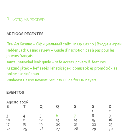
NOTIÇIAS PRODER
ARTIGOS RECENTES
Пин Ап Казино – Официальный сайт Pin Up Casino | Входи и играй
Hidden Jack Casino review – Guide d’inscription pas à pas pour les
joueurs français
sarita_natividad leak guide – safe access, privacy & features
Kaszinó játék – befizetési lehetőségek, bónuszok és promóciók az
online kaszinókban
Winbeast Casino Review: Security Guide for UK Players
EVENTOS
Agosto 2026
S
T
Q
Q
S
S
D
1
2
3
4
5
6
7
8
9
10
11
12
13
14
15
16
17
18
19
20
21
22
23
24
25
26
27
28
29
30