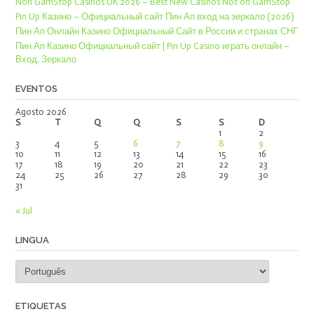
Non GamStop Casinos UK 2026 – Best New Casinos Not on GamStop
Pin Up Казино – Официальный сайт Пин Ап вход на зеркало (2026)
Пин Ап Онлайн Казино Официальный Сайт в России и странах СНГ
Пин Ап Казино Официальный сайт | Pin Up Casino играть онлайн –
Вход, Зеркало
EVENTOS
Agosto 2026
S
T
Q
Q
S
S
D
1
2
3
4
5
6
7
8
9
10
11
12
13
14
15
16
17
18
19
20
21
22
23
24
25
26
27
28
29
30
31
« Jul
LINGUA
ETIQUETAS