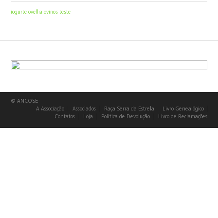
iogurte
ovelha
ovinos
teste
© ANCOSE
A Associação
Associados
Raça Serra da Estrela
Livro Genealógico
Contatos
Loja
Política de Devolução
Livro de Reclamações