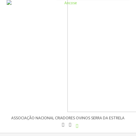
ASSOCIAÇÃO NACIONAL CRIADORES OVINOS SERRA DA ESTRELA