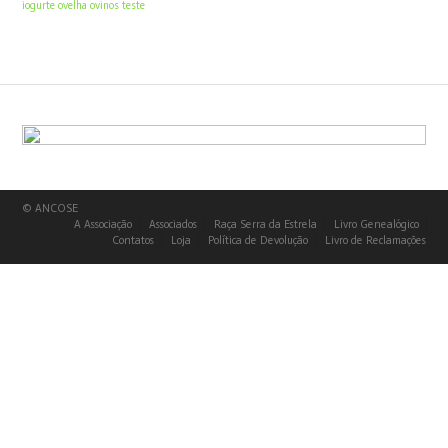
iogurte
ovelha
ovinos
teste
© ANCOSE
A Associação
Associados
Raça Serra da Estrela
Livro Genealógico
Contatos
Loja
Política de Devolução
Livro de Reclamações